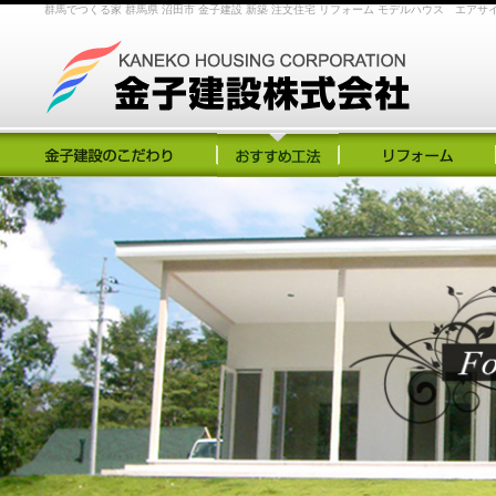
群馬でつくる家 群馬県 沼田市 金子建設 新築 注文住宅 リフォーム モデルハウス エア